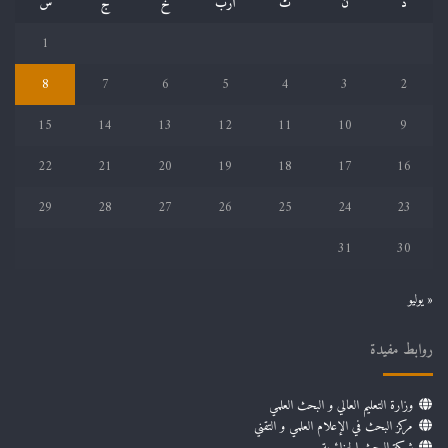
د
ن
ث
أرب
خ
ج
س
1
8
7
6
5
4
3
2
15
14
13
12
11
10
9
22
21
20
19
18
17
16
29
28
27
26
25
24
23
31
30
« يوليو
روابط مفيدة
وزارة التعليم العالي و البحث العلمي
مركز البحث في الإعلام العلمي و التقني
شبكة البحث الجزائرية