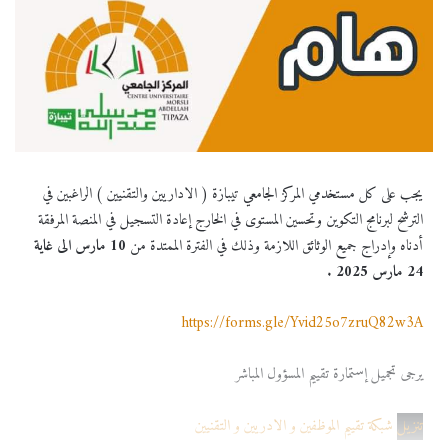
يجب على كل مستخدمي المركز الجامعي تيبازة ( الاداريين والتقنيين ) الراغبين في
الترشح لبرنامج التكوين وتحسين المستوى في الخارج إعادة التسجيل في المنصة المرفقة
أدناه وإدراج جميع الوثائق اللازمة وذلك في الفترة الممتدة من
10 مارس الى غاية
24 مارس 2025
.
https://forms.gle/Yvid25o7zruQ82w3A
يرجى تجميل إستمارة تقييم المسؤول المباشر
تنزيل
شبكة تقييم الموظفين و الادريين و التقنيين