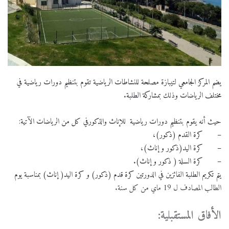
يضم المركز الجامعي لتيبازة مصلحة للنشاطات الرياضية تقوم بتنظيم دورات رياضية في
مختلف الرياضات وذلك بمشاركة الطلبة.
حيث أنه يقوم بتنظيم دورات رياضية للإناث والذكورفي كل من الرياضات الآتية:
– كرة القدم (ذكور)،
– كرة اليد(ذكور و إناث)،
– كرة السلة ( ذكور و إناث).
يتم تكريم الطلبة الفائزين في الدورتين كرة قدم (ذكور) و كرة اليد( إناث) بمناسبة يوم
الطالب المصادف ل 19 ماي من كل سنة.
الأفاق المستقبلية: