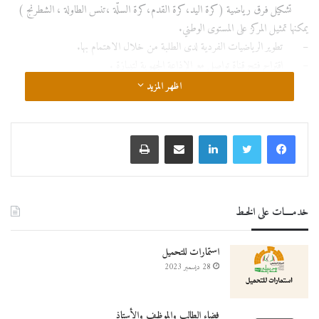
تشكيل فرق رياضية (كرة اليد،كرة القدم،كرة السلّة ،تنس الطاولة ، الشطرنج )
يمكنها تمثيل المركز على المستوى الوطني.
– تطوير الرياضيات الفردية لدى الطلبة من خلال الاهتمام بها.
– اقتراح فتح قناة تواصل مع الإذاعة الجهوية لتيبازة .
اظهر المزيد
لينكدإن
مشاركة عبر البريد
طباعة
خدمــــات على الخـط
استمارات للتحميل
28 ديسمبر 2023
فضاء الطالب والموظف والأستاذ