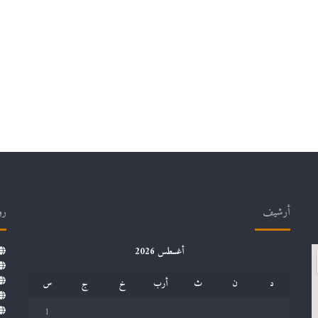
أرشيف
رو
أغسطس 2026
د
ن
ث
أرب
خ
ج
س
1