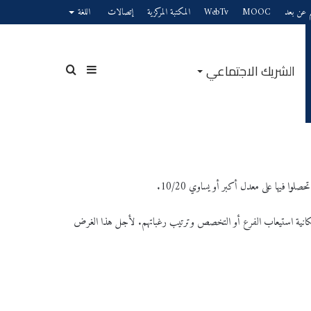
يم عن بعد
MOOC
WebTv
المكتبة المركزية
إتصالات
اللغة
الشريك الاجتماعي
إضافة
بحث
عمود
عن
لوا فيها على معدل أكبر أو يساوي 10/20.
اة إمكانية استيعاب الفرع أو التخصص وترتيب رغباتهم. لأجل هذا الغرض
جانبي