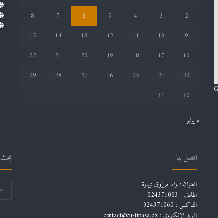
8
7
6
5
4
3
2
15
14
13
12
11
10
9
22
21
20
19
18
17
16
29
28
27
26
25
24
23
G
31
30
« يوليو
اتصل بنا
بحث ف
العنوان : واد مرزوق تيبازة
الهاتف : 024371003
الفاكس : 024371060
البريد الإلكتروني :
contact@cu-tipaza.dz