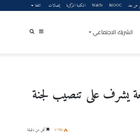
يم عن بعد
MOOC
WebTv
المكتبة المركزية
إتصالات
اللغة
الشريك الاجتماعي
إضافة
بحث
عمود
عن
معة يشرف على تنصيب لجنة
جانبي
1٬786
أقل من دقيقة