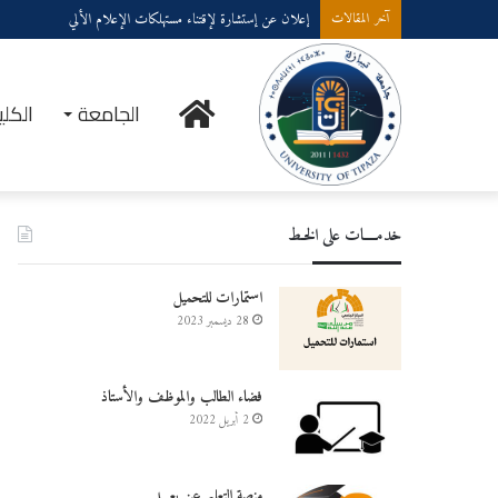
إعلان عن إستشارة لإقتناء مستهلكات الإعلام الألي
آخر المقالات
الرئيسية
الجامعة
الكلي
خدمــــات على الخـط
استمارات للتحميل
28 ديسمبر 2023
فضاء الطالب والموظف والأستاذ
2 أبريل 2022
منصة التعليم عن بعـــد