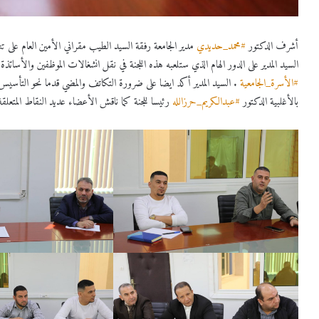
أشرف الدكتور
#محمد_حديدي
مدير الجامعة رفقة السيد الطيب مقراني الأمين العام على
السيد المدير على الدور الهام الذي ستلعبه هذه اللجنة في نقل انشغالات الموظفين والأساتذ
#الأسرة_الجامعية
. السيد المدير أكد ايضا على ضرورة التكاتف والمضي قدما نحو التأسيس 
بالأغلبية الدكتور
#عبدالكريم_حرزالله
رئيسا للجنة كما ناقش الأعضاء عديد النقاط المتعلقة 