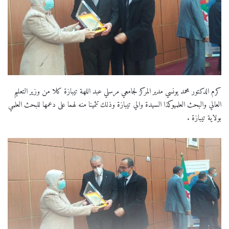
كرم الدكتور محمد يونسي مدير المركز لجامعي مرسلي عبد اللهة تيبازة كلا من وزير التعليم
العالي والبحث العلميوكذا السيدة والي تيبازة وذلك تثمينا منه لهما على دعمها للبحث العلمي
بولاية تيبازة .