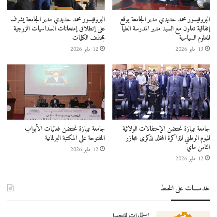
البروفيسور محمد حديدي مدير الجامعة يوقع
البروفيسور محمد حديدي مدير الجامعة يشرف
إتفاقية تعاون مع السيد مدير المدرسة العليا
على إنطلاق إمتحانات السداسيات الزوجية
الدكتور محمد يونسي
المركز الجامعي مرسلي عبد الله تيبازة
للعلوم السياسية
بمختلف الكليات
13 مايو 2026
12 مايو 2026
تيبازة
وزير التعليم العالي والبحث العلمي
جامعة تيبازة تحتضن الإحتفالات الولائية
جامعة تيبازة تحتضن فعاليات الأبواب
لليوم الوطني للذاكرة المخلد لذكرى مجازر
المفتوحة على المكتبة البرلمانية
الثامن ماي
12 مايو 2026
12 مايو 2026
خدمــــات على الخـط
استمارات للتحميل