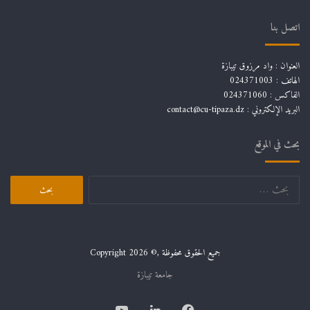
اتصل بنا
العنوان : واد مرزوق تيبازة
الهاتف : 024371003
الفاكس : 024371060
البريد الإلكتروني :
contact@cu-tipaza.dz
بحث في الموقع
البحث
عن:
جميع الحقوق محفوظة ,© Copyright 2026
جامعة تيبازة
فيسبوك
لينكدإن
يوتيوب