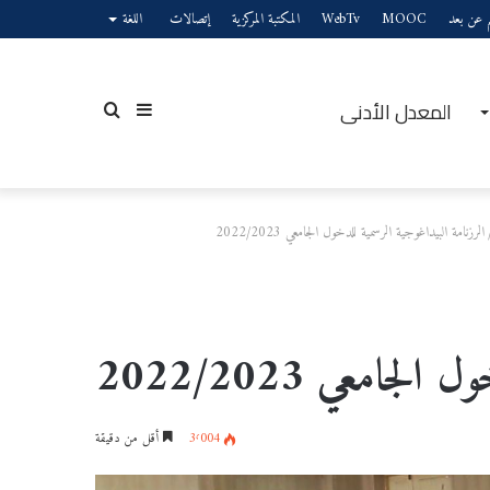
يم عن بعد
MOOC
WebTv
المكتبة المركزية
إتصالات
اللغة
المعدل الأدنى
إضافة
بحث
الرزنامة البيداغوجية الرسمية للدخول الجامعي 2022/2023
عمود
عن
جامعي 2022/2023
جانبي
3٬004
أقل من دقيقة