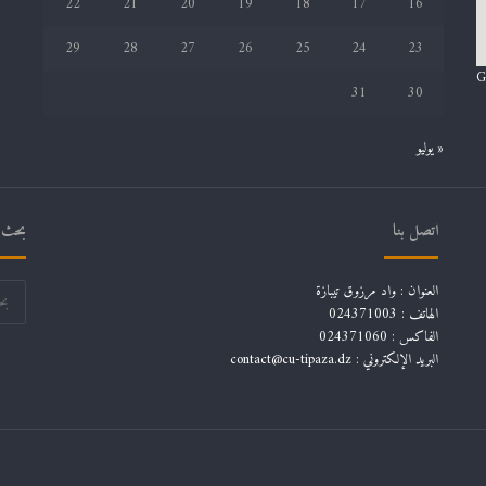
22
21
20
19
18
17
16
29
28
27
26
25
24
23
G
31
30
« يوليو
اتصل بنا
بحث ف
العنوان : واد مرزوق تيبازة
الهاتف : 024371003
الفاكس : 024371060
البريد الإلكتروني :
contact@cu-tipaza.dz