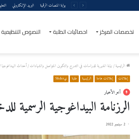
بوابة المنصات الرقمية
البريد الإلكتروني
التعل
تخصصات المركز
احصائيات الطلبة
النصوص التنظيمية
الرئيسية
/
نيابة المديرية للدراسات في التدرج والتكوين المتواصل والشهادات
/
أحداث البيداغوجيا
/
إعلانات
إعلانات هامة
الرئيسية
طلبة
يSlider
أخر الأخبار
الرزنامة البيداغوجية الرسمية للدخول ال
2 سبتمبر 2022