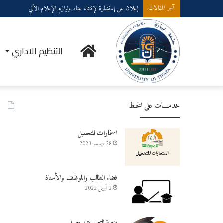
إعلان عن إستشارة لإقتناء عتاد ولوازم الإعلام الألي
آخر المقالات
نيابة
التنظيم الاداري
خدمــــات على الخـط
المديرية
استمارات للتحميل
28 ديسمبر 2023
فضاء الطالب والموظف والأستاذ
للدراسات
2 أبريل 2022
منصة التعليم عن بعـــد