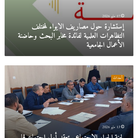
17 مايو 2026
إستشارة حول مصاريف الايواء لمختلف
التظاهرات العلمية لفائدة مخابر البحث وحاضنة
الأعمال الجامعية
لجنة
الحوار
أحداث
الاجتماعي
تعقد
أول
إجتماع
لها
بحضور
ممثلي
العمال
13 مايو 2026
والإدارة
لجنة الحوار الاجتماعي تعقد أول إجتماع لها