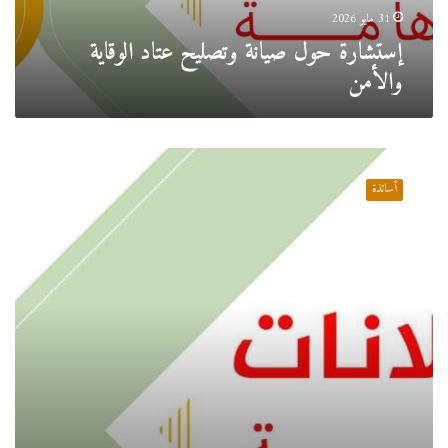
31 مايو 2026
إستشارة حول صيانة وتصليح عتاد الوقاية
والأمن
النتائج
الأولية
أساتذة
قبل
التدقيق
للناجحين
في
مسابقة
التوظيف
و
المسابقة
على
أساس
الشهادة
للإلتحاق