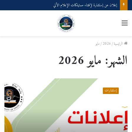
إعلان عن إستشارة لإقتناء عتاد ولوازم الإعلام الألي
القائمة
الرئيسية
/
2026
/
مايو
الشهر:
مايو 2026
إستشارة
حول
إستشارات
صيانة
وتصليح
عتاد
الوقاية
والأمن