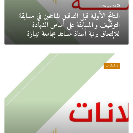
برتبة
24 مايو 2026
أستاذ
مساعد
النتائج الأولية قبل التدقيق للناجحين في مسابقة
بجامعة
التوظيف و المسابقة على أساس الشهادة
تيبازة
للإلتحاق برتبة أستاذ مساعد بجامعة تيبازة
إستشارة
حول
إستشارات
مصاريف
الايواء
لمختلف
التظاهرات
العلمية
لفائدة
مخابر
البحث
وحاضنة
الأعمال
الجامعية