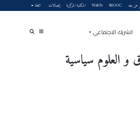
يم عن بعد
MOOC
WebTv
المكتبة المركزية
إتصالات
اللغة
الشريك الاجتماعي
إضافة
بحث
و العلوم سياسية​
عمود
عن
جانبي