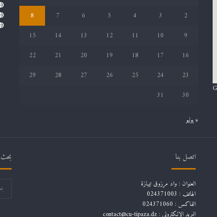
8
7
6
5
4
3
2
15
14
13
12
11
10
9
22
21
20
19
18
17
16
29
28
27
26
25
24
23
G
31
30
« يوليو
اتصل بنا
بحث ف
العنوان : واد مرزوق تيبازة
الهاتف : 024371003
الفاكس : 024371060
البريد الإلكتروني :
contact@cu-tipaza.dz