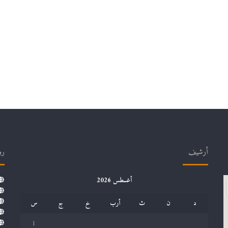
أرشيف
رو
أغسطس 2026
د
ن
ث
أرب
خ
ج
س
1