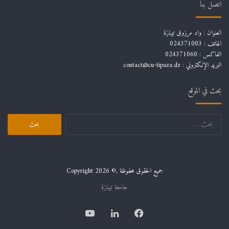
اتصل بنا
العنوان : واد مرزوق تيبازة
الهاتف : 024371003
الفاكس : 024371060
البريد الإلكتروني :
contact@cu-tipaza.dz
بحث في الموقع
البحث
عن:
جميع الحقوق محفوظة ,© Copyright 2026
جامعة تيبازة
فيسبوك
لينكدإن
يوتيوب