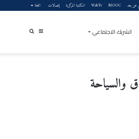
يم عن بعد
MOOC
WebTv
المكتبة المركزية
إتصالات
اللغة
الشريك الاجتماعي
إضافة
بحث
عمود
عن
دق والسياحة
جانبي