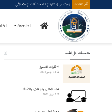
إعلان عن إستشارة لإقتناء مستهلكات الإعلام الألي
آخر المقالات
الرئيسية
الجامعة
الكلي
خدمــــات على الخـط
استمارات للتحميل
28 ديسمبر 2023
فضاء الطالب والموظف والأستاذ
2 أبريل 2022
منصة التعليم عن بعـــد