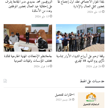
لجنة الحوار الاجتماعي تعقد أول إجتماع لها
البروفيسور محمد حديدي مدير الجامعة يشرف
بحضور ممثلي العمال والإدارة
على إحتفالية عيد العمال بحضور الموظفين
وعدد من الأساتذة
13 مايو 2026
13 مايو 2026
وقفة ترحم على أرواح الشهداء الأبرار بمناسبة
جامعةتنظم الإمتحانات المهنية الخارجية لفائدة
ذكرى يوم الشهيد 18 فيفري
مختلف المؤسسات والهيئات العمومية
26 فبراير 2026
14 فبراير 2026
خدمــــات على الخـط
استمارات للتحميل
28 ديسمبر 2023