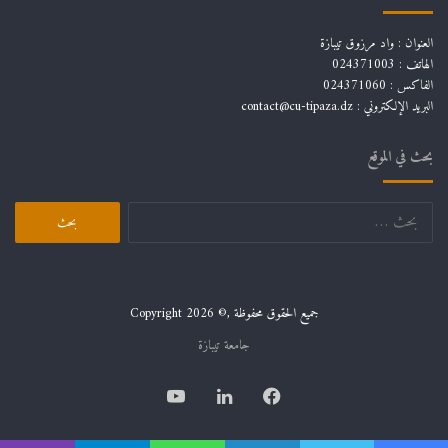
العنوان : واد مرزوق تيبازة
الهاتف : 024371003
الفاكس : 024371060
البريد الإلكتروني :
contact@cu-tipaza.dz
بحث في الموقع
البحث
عن:
جميع الحقوق محفوظة ,© Copyright 2026
جامعة تيبازة
فيسبوك
لينكدإن
يوتيوب