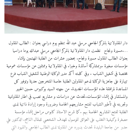
دار المقاولاتية بالمركز الجامعي مرسلي عبد الله تنظم يوم دراسي بعنوان : الطالب المقاول
….مسيرة ونجاح نظمت دار المقاولاتية بالمركز الجامعي مرسلي عبدالله يوما دراسيا
بعنوان الطالب المقاول مسيرة ونجاح. بحضور عشرات من الطلبة المهتمين بإنشاء
مؤسسات صغيرة .وبمشاركة أساتذة وخبراء في المقاولاتية وممثلين عن مؤسسات عمومية
مختصة في تشغيل الشباب . وفي كلمته أكد مدير الوكالة الوطنية لتشغيل الشباب فرع
تيبازة على جاهزية الوكالة لدعم المقاولين الطلبة خاصة المتخرجين حديثا وتوفير كل
المساعدة لمرافقة هذه المؤسسات الجديدة. من جهته السيد بوكبوس حسين الخبير
والمستشار في إنشاء المؤسسات.تحدث عن دراسات و مشاريع تصب في اطار المقاولتية
وتجربته في تأطير الشباب لفتح مشاريعهم الخاصة وضرورة وجود إرادة ذاتية لدى
الطلبة لفتح المشاريع الخاصة بهم .كما شرح الاستاذ كابوس مراحل إنشاء مؤسسة
مصغرة وكيفية التغلب على العوائق للوصول للهدف الشخصي للمقال الناجح. الدكتور علي
حدو من جامعة البليدة تحدث بدوره عن المقاولة لدى الطالب الجامعي والقيود التي