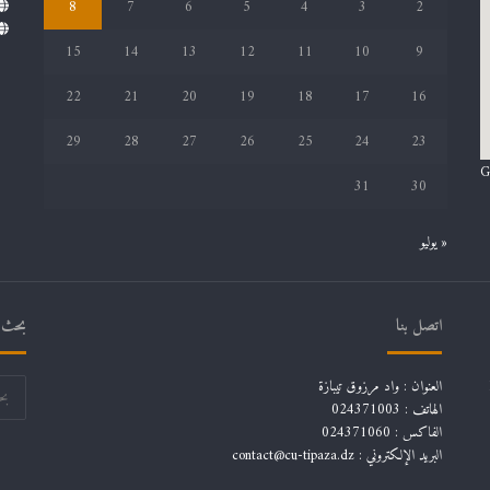
8
7
6
5
4
3
2
15
14
13
12
11
10
9
22
21
20
19
18
17
16
29
28
27
26
25
24
23
G
31
30
« يوليو
اتصل بنا
بحث ف
العنوان : واد مرزوق تيبازة
الهاتف : 024371003
الفاكس : 024371060
البريد الإلكتروني :
contact@cu-tipaza.dz