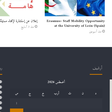
Erasmus+ Staff Mobility Opportunity
إعلان عن إستشارة لإقتناء مستهلك
at the University of León (Spain)
منذ 3 أسابيع
منذ أسبوعين
أرشيف
رو
أغسطس 2026
د
ن
ث
أرب
خ
ج
س
1