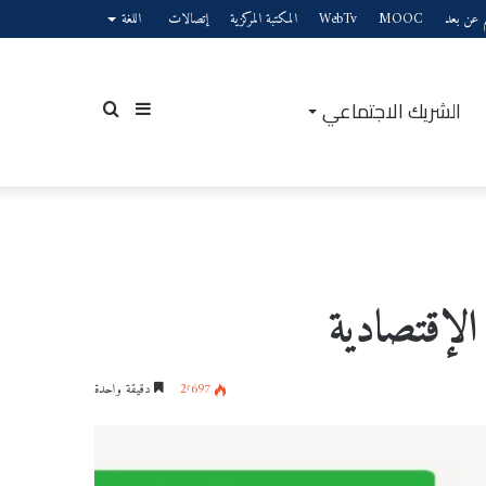
يم عن بعد
MOOC
WebTv
المكتبة المركزية
إتصالات
اللغة
الشريك الاجتماعي
إضافة
بحث
عمود
عن
الإقتصادية
2٬697
دقيقة واحدة
جانبي