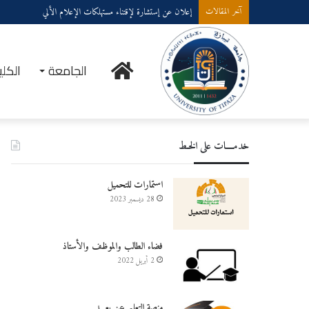
إعلان عن إستشارة لإقتناء مستهلكات الإعلام الألي
آخر المقالات
الرئيسية
الجامعة
الكلي
خدمــــات على الخـط
استمارات للتحميل
28 ديسمبر 2023
فضاء الطالب والموظف والأستاذ
2 أبريل 2022
منصة التعليم عن بعـــد