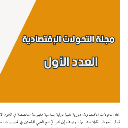
مجلة التحولات الاقتصادية، دورية علمية دولية سداسية مفهرسة متخصصة في العلوم الاقتصاد
قبول البحوث القابلة للنشر بها ، وتهدف إلى نشر الإنتاج العلمي للباحثين في تخصصات العلو