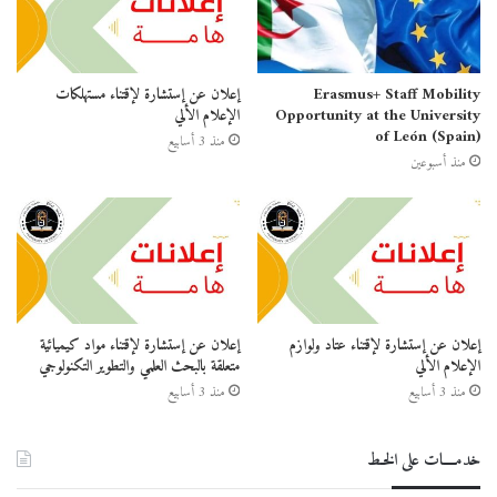
Erasmus+ Staff Mobility
إعلان عن إستشارة لإقتناء مستهلكات
Opportunity at the University
الإعلام الألي
of León (Spain)
منذ 3 أسابيع
منذ أسبوعين
إعلان عن إستشارة لإقتناء عتاد ولوازم
إعلان عن إستشارة لإقتناء مواد كيميائية
الإعلام الألي
متعلقة بالبحث العلمي والتطوير التكنولوجي
منذ 3 أسابيع
منذ 3 أسابيع
خدمــــات على الخـط