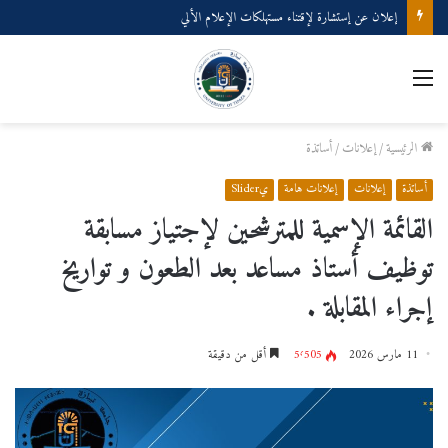
إعلان عن إستشارة لإقتناء مستهلكات الإعلام الألي
القائمة
الرئيسية
/
إعلانات
/
أساتذة
أساتذة
إعلانات
إعلانات هامة
يSlider
القائمة الإسمية للمترشحين لإجتياز مسابقة
توظيف أستاذ مساعد بعد الطعون و تواريخ
إجراء المقابلة .
11 مارس 2026
5٬505
أقل من دقيقة