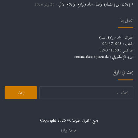
إعلان عن إستشارة لإقتناء عتاد ولوازم الإعلام الألي
20 يوليو 2026
اتصل بنا
العنوان : واد مرزوق تيبازة
الهاتف : 024371003
الفاكس : 024371060
البريد الإلكتروني :
contact@cu-tipaza.dz
بحث في الموقع
البحث
عن:
جميع الحقوق محفوظة ,© Copyright 2026
جامعة تيبازة