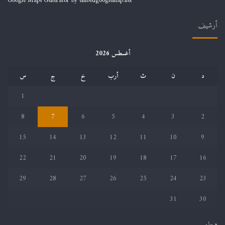
Google Maps Generator by
embedgooglemap.net
أرشيف
أغسطس 2026
د
ن
ث
أرب
خ
ج
س
1
8
7
6
5
4
3
2
15
14
13
12
11
10
9
22
21
20
19
18
17
16
29
28
27
26
25
24
23
31
30
« يوليو