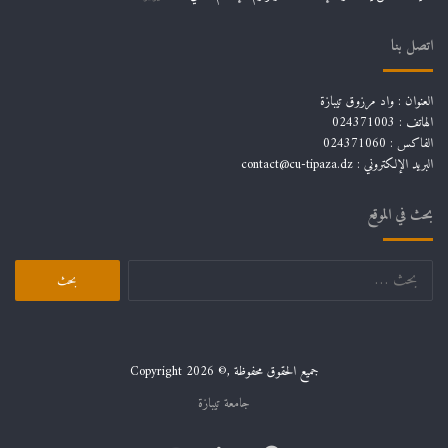
اتصل بنا
العنوان : واد مرزوق تيبازة
الهاتف : 024371003
الفاكس : 024371060
البريد الإلكتروني :
contact@cu-tipaza.dz
بحث في الموقع
البحث
عن:
جميع الحقوق محفوظة ,© Copyright 2026
جامعة تيبازة