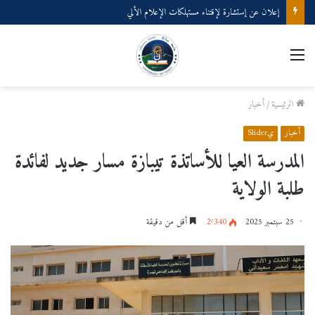
إعلان عن إستشارة لإقتناء مستهلكات الإعلام الألي
القائمة
الرئيسية
/
أخبار
أخبار
يSlider
المدرسة العيا للأساتذة تيبازة مسار جديد لفائدة
طلبة الولاية
25 سبتمبر 2025
2٬340
أقل من دقيقة