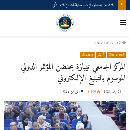
إعلان عن إستشارة لإقتناء مستهلكات الإعلام الألي
القائمة
الرئيسية
/
Non classé
Non classé
أخبار
يSlider
المركز الجامعي تيبازة يحتضن المؤتمر الدولي
الموسوم بالتبليغ الإلكتروني
25 نوفمبر 2023
1٬200
أقل من دقيقة