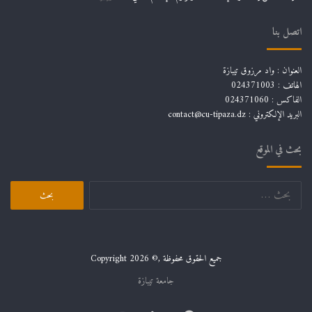
اتصل بنا
العنوان : واد مرزوق تيبازة
الهاتف : 024371003
الفاكس : 024371060
البريد الإلكتروني :
contact@cu-tipaza.dz
بحث في الموقع
البحث
عن:
جميع الحقوق محفوظة ,© Copyright 2026
جامعة تيبازة