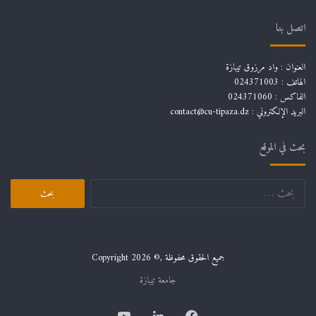
اتصل بنا
العنوان : واد مرزوق تيبازة
الهاتف : 024371003
الفاكس : 024371060
البريد الإلكتروني :
contact@cu-tipaza.dz
بحث في الموقع
البحث
عن:
جميع الحقوق محفوظة ,© Copyright 2026
جامعة تيبازة
فيسبوك
لينكدإن
يوتيوب