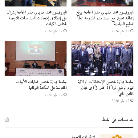
البروفيسور محمد حديدي مدير الجامعة يوقع
البروفيسور محمد حديدي مدير الجامعة يشرف
إتفاقية تعاون مع السيد مدير المدرسة العليا
على إنطلاق إمتحانات السداسيات الزوجية
للعلوم السياسية
بمختلف الكليات
13 مايو 2026
12 مايو 2026
جامعة تيبازة تحتضن الإحتفالات الولائية
جامعة تيبازة تحتضن فعاليات الأبواب
لليوم الوطني للذاكرة المخلد لذكرى مجازر
المفتوحة على المكتبة البرلمانية
الثامن ماي
12 مايو 2026
12 مايو 2026
خدمــــات على الخـط
استمارات للتحميل