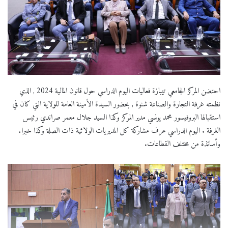
احتضن المركز الجامعي تيبازة فعاليات اليوم الدراسي حول قانون المالية 2024 , الذي
نظمته غرفة التجارة والصناعة شنوة , بحضور السيدة الأمينة العامة للولاية التي كان في
استقبالها البروفيسور محمد يونسي مدير المركز وكذا السيد جلال معمر صراندي رئيس
الغرفة . اليوم الدراسي عرف مشاركة كل المديريات الولائية ذات الصلة وكذا خبراء
وأساتذة من مختلف القطاعات.