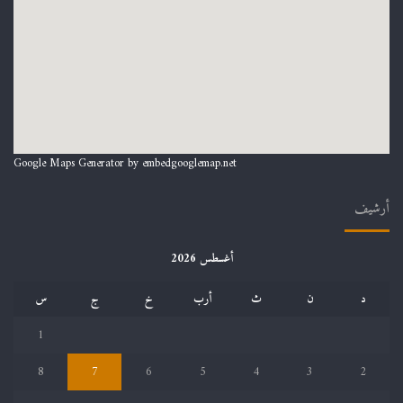
Google Maps Generator by
embedgooglemap.net
أرشيف
أغسطس 2026
د
ن
ث
أرب
خ
ج
س
1
8
7
6
5
4
3
2