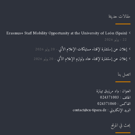
مقالات حديثة
Erasmus+ Staff Mobility Opportunity at the University of León (Spain)
22 يوليو 2026
إعلان عن إستشارة لإقتناء مستهلكات الإعلام الألي
20 يوليو 2026
إعلان عن إستشارة لإقتناء عتاد ولوازم الإعلام الألي
20 يوليو 2026
اتصل بنا
العنوان : واد مرزوق تيبازة
الهاتف : 024371003
الفاكس : 024371060
البريد الإلكتروني :
contact@cu-tipaza.dz
بحث في الموقع