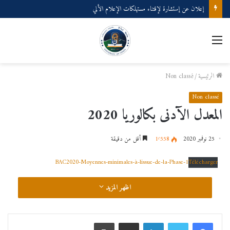
إعلان عن إستشارة لإقتناء مستهلكات الإعلام الألي
القائمة
الرئيسية
/
Non classé
Non classé
المعدل الآدنى بكالوريا 2020
25 نوفمبر 2020
1٬558
أقل من دقيقة
BAC2020-Moyennes-minimales-à-lissue-de-la-Phase-1
Télécharger
اظهر المزيد
لينكدإن
مشاركة عبر البريد
طباعة