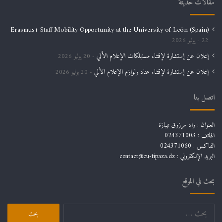
مقالات حديثة
Erasmus+ Staff Mobility Opportunity at the University of León (Spain)
22 يوليو 2026
إعلان عن إستشارة لإقتناء مستهلكات الإعلام الألي
20 يوليو 2026
إعلان عن إستشارة لإقتناء عتاد ولوازم الإعلام الألي
20 يوليو 2026
اتصل بنا
العنوان : واد مرزوق تيبازة
الهاتف : 024371003
الفاكس : 024371060
البريد الإلكتروني :
contact@cu-tipaza.dz
بحث في الموقع