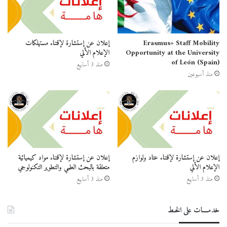
Erasmus+ Staff Mobility
إعلان عن إستشارة لإقتناء مستهلكات
Opportunity at the University
الإعلام الألي
of León (Spain)
منذ 3 أسابيع
منذ أسبوعين
إعلان عن إستشارة لإقتناء عتاد ولوازم
إعلان عن إستشارة لإقتناء مواد كيميائية
الإعلام الألي
متعلقة بالبحث العلمي والتطوير التكنولوجي
منذ 3 أسابيع
منذ 3 أسابيع
خدمــــات على الخـط