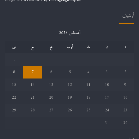
Google Maps Generator by
embedgooglemap.net
أرشيف
أغسطس 2026
د
ن
ث
أرب
خ
ج
س
1
8
7
6
5
4
3
2
15
14
13
12
11
10
9
22
21
20
19
18
17
16
29
28
27
26
25
24
23
31
30
« يوليو