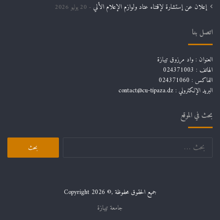
يسر هيئة الملتقى الوطني الاول حول الذكاء الاصطناعي و دوره في تعزيز التسويق الرقمي
إعلان عن إستشارة لإقتناء عتاد ولوازم الإعلام الألي
20 يوليو 2026
أن تعلمكم أنه قد تم تمديد آجال استقبال المداخلات الى غاية 29 نوفمبر2024.
اتصل بنا
العنوان : واد مرزوق تيبازة
الهاتف : 024371003
الفاكس : 024371060
البريد الإلكتروني :
contact@cu-tipaza.dz
بحث في الموقع
البحث
عن:
جميع الحقوق محفوظة ,© Copyright 2026
جامعة تيبازة