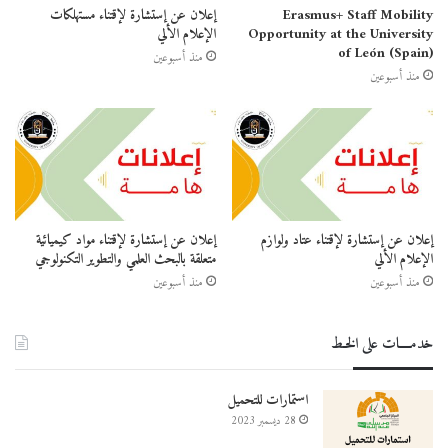
Erasmus+ Staff Mobility
إعلان عن إستشارة لإقتناء مستهلكات
Opportunity at the University
الإعلام الألي
of León (Spain)
منذ أسبوعين
منذ أسبوعين
إعلان عن إستشارة لإقتناء عتاد ولوازم
إعلان عن إستشارة لإقتناء مواد كيميائية
الإعلام الألي
متعلقة بالبحث العلمي والتطوير التكنولوجي
منذ أسبوعين
منذ أسبوعين
خدمــــات على الخـط
استمارات للتحميل
28 ديسمبر 2023