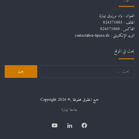
العنوان : واد مرزوق تيبازة
الهاتف : 024371003
الفاكس : 024371060
البريد الإلكتروني :
contact@cu-tipaza.dz
بحث في الموقع
البحث
عن:
جميع الحقوق محفوظة ,© Copyright 2026
جامعة تيبازة
المركز الجامعي تيبازة
المركز الجامعي مرسلي عبد الله تيبازة
فيسبوك
لينكدإن
يوتيوب
تيبازة