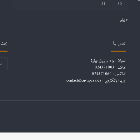
31
30
« يوليو
اتصل بنا
بحث ف
العنوان : واد مرزوق تيبازة
الهاتف : 024371003
الفاكس : 024371060
البريد الإلكتروني :
contact@cu-tipaza.dz