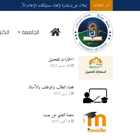
إعلان عن إستشارة لإقتناء مستهلكات الإعلام الألي
آخر المقالات
الجامعة
الكلي
خدمــــات على الخـط
استمارات للتحميل
28 ديسمبر 2023
فضاء الطالب والموظف والأستاذ
2 أبريل 2022
منصة التعليم عن بعـــد
8 أكتوبر 2019