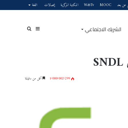
يم عن بعد
MOOC
WebTv
المكتبة المركزية
إتصالات
اللغة
الشريك الاجتماعي
S
1٬000٬002٬299
أقل من دقيقة