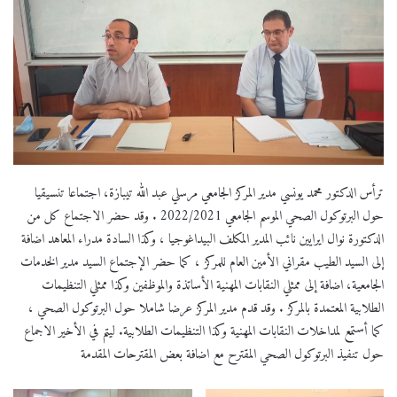
ترأس الدكتور محمد يونسي مدير المركز الجامعي مرسلي عبد الله تيبازة، اجتماعا تنسيقيا
حول البرتوكول الصحي الموسم الجامعي 2022/2021 . وقد حضر الاجتماع كل من
الدكتورة نوال ايرايين نائب المدير المكلف البيداغوجيا ، وكذا السادة مدراء المعاهد اضافة
إلى السيد الطيب مقراني الأمين العام للمركز ، كما حضر الإجتماع السيد مدير الخدمات
الجامعية، اضافة إلى ممثلي النقابات المهنية الأساتذة والموظفين وكذا ممثلي التنظيمات
الطلابية المعتمدة بالمركز . وقد قدم مدير المركز عرضا شاملا حول البرتوكول الصحي ،
كما أستمع لمداخلات النقابات المهنية وكذا التنظيمات الطلابية. ليتم في الأخير الاجماع
حول تنفيذ البرتوكول الصحي المقترح مع اضافة بعض المقترحات المقدمة