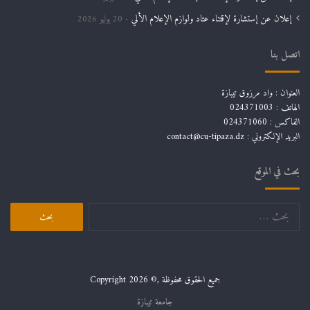
إعلان عن إستشارة لإقتناء عتاد ولوازم الإعلام الألي
20 يوليو 2026
اتصل بنا
العنوان : واد مرزوق تيبازة
الهاتف : 024371003
الفاكس : 024371060
البريد الإلكتروني :
contact@cu-tipaza.dz
بحث في الموقع
البحث
عن:
جميع الحقوق محفوظة ,© Copyright 2026
جامعة تيبازة