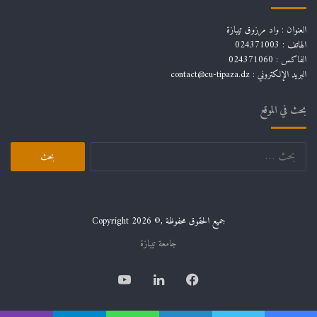
العنوان : واد مرزوق تيبازة
الهاتف : 024371003
الفاكس : 024371060
البريد الإلكتروني :
contact@cu-tipaza.dz
بحث في الموقع
البحث
عن:
جميع الحقوق محفوظة ,© Copyright 2026
جامعة تيبازة
فيسبوك
لينكدإن
يوتيوب