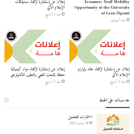
Erasmus+ Staff Mobility
إعلان عن إستشارة لإقتناء مستهلكات
Opportunity at the University
الإعلام الألي
of León (Spain)
منذ 3 أسابيع
منذ أسبوعين
إعلان عن إستشارة لإقتناء عتاد ولوازم
إعلان عن إستشارة لإقتناء مواد كيميائية
الإعلام الألي
متعلقة بالبحث العلمي والتطوير التكنولوجي
منذ 3 أسابيع
منذ 3 أسابيع
خدمــــات على الخـط
استمارات للتحميل
28 ديسمبر 2023