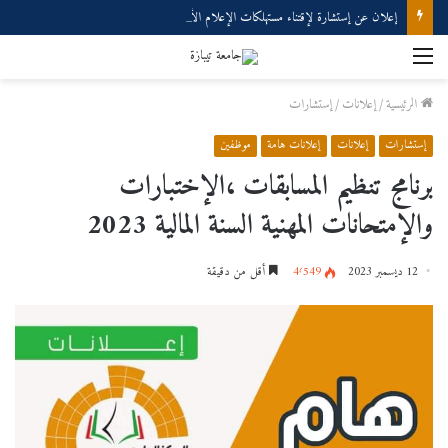
إعلان عن إستشارة لإقتناء مستهلكات الإعلام الألي
القائمة
الرئيسية
/
إعلانات
/
إستشارات
إستشارات
إعلانات
إعلانات هامة
موظفين
برنامج تنظيم المسابقات ،الإختبارات
والإمتحانات المهنية السنة المالية 2023
12 ديسمبر 2023
4٬549
أقل من دقيقة