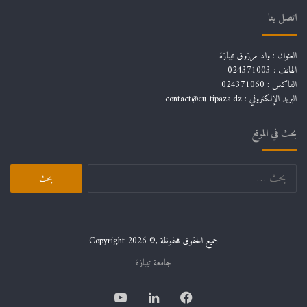
اتصل بنا
العنوان : واد مرزوق تيبازة
الهاتف : 024371003
المركز الجامعي تيبازة
المركز الجامعي مرسلي عبد الله تيبازة
الفاكس : 024371060
البريد الإلكتروني :
contact@cu-tipaza.dz
تيبازة
بحث في الموقع
البحث
عن:
جميع الحقوق محفوظة ,© Copyright 2026
جامعة تيبازة
فيسبوك
لينكدإن
يوتيوب