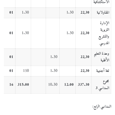
الاستكشافية
المقاولاتية
22,30
1.30
1.30
01
1
الإدارة
التربوية
1
01
1.30
1.30
22,30
و
التشريع
المدرسي
وحدة التعليم
1
01
1.30
22,30
الأفقية
لغة أجنبية
22,30
1.30
150
01
1
مجموع
0
16
315.00
10.30
12.00
337.30
السداسي 3
السداسي الرابع: