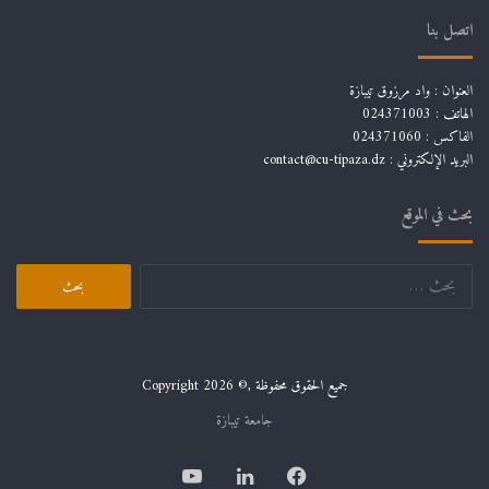
اتصل بنا
العنوان : واد مرزوق تيبازة
الهاتف : 024371003
الفاكس : 024371060
البريد الإلكتروني :
contact@cu-tipaza.dz
بحث في الموقع
البحث
عن:
جميع الحقوق محفوظة ,© Copyright 2026
جامعة تيبازة
فيسبوك
لينكدإن
يوتيوب