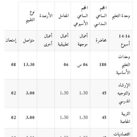
الحجم
الحجم
نوع
وحدة التعليم
الساعي
الساعي
المعامل
الأرصدة
التقييم
السداسي
الأسبوعي
14-16
أعمال
أعمال
أعمال
محاضرة
متواصل
إمتحان
أسبوع
موجهة
تطبيقية
أخرى
وحدات
التعليم
180
06 س
06
13.30
08
0
الأساسية
الإرشاد
والتوجيه
45
1.30
1.30
3.00
02
5
المدرسي
التربية
5
02
3.00
1.30
1.30
45
الخاصة
اقتصاديات