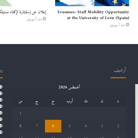
Erasmus+ Staff Mobility Opportunity
إعلان عن إستشارة لإقتناء مستهلك
at the University of León (Spain)
منذ أسبوعين
منذ أسبوعين
أرشيف
رو
أغسطس 2026
د
ن
ث
أرب
خ
ج
س
1
8
7
6
5
4
3
2