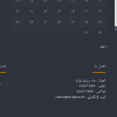
15
14
13
12
11
10
9
22
21
20
19
18
17
16
29
28
27
26
25
24
23
G
31
30
« يوليو
اتصل بنا
بحث ف
العنوان : واد مرزوق تيبازة
الهاتف : 024371003
الفاكس : 024371060
البريد الإلكتروني :
contact@cu-tipaza.dz