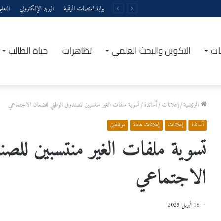
بوابة المنصات الرقمية
البريد الإلكتروني
التعل
ات
التكوين والبحث العلمي
تظاهرات
حياة الطالب
الرئيسية
/
إعلانات
/
أساتذة
/
تسوية ملفات الغير منتسبين للصندوق الوطني للضمان الاجتماعي
أساتذة
إعلانات
إعلانات هامة
موظفين
تسوية ملفات الغير منتسبين للص
الاجتماعي
16 أبريل 2025