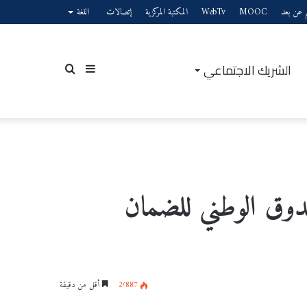
يم عن بعد
MOOC
WebTv
المكتبة المركزية
إتصالات
اللغة
الشريك الاجتماعي
إضافة
بحث
عمود
عن
ندوق الوطني للضمان
جانبي
2٬887
أقل من دقيقة