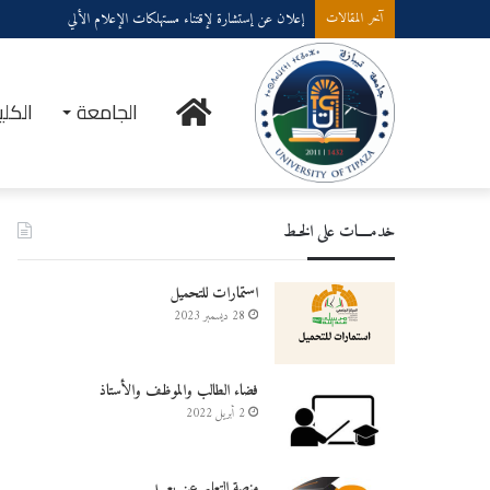
إعلان عن إستشارة لإقتناء عتاد ولوازم الإعلام الألي
آخر المقالات
الرئيسية
الجامعة
الكلي
خدمــــات على الخـط
استمارات للتحميل
28 ديسمبر 2023
فضاء الطالب والموظف والأستاذ
2 أبريل 2022
منصة التعليم عن بعـــد