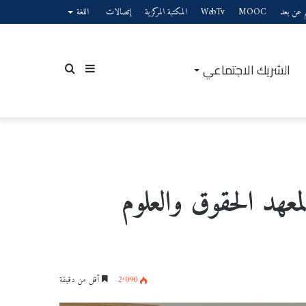
يم عن بعد
MOOC
WebTv
المكتبة المركزية
إتصالات
اللغة
الشريك الاجتماعي
إضافة
بحث
عمود
عن
معهد الحقوق والعلوم
جانبي
2٬090
أقل من دقيقة