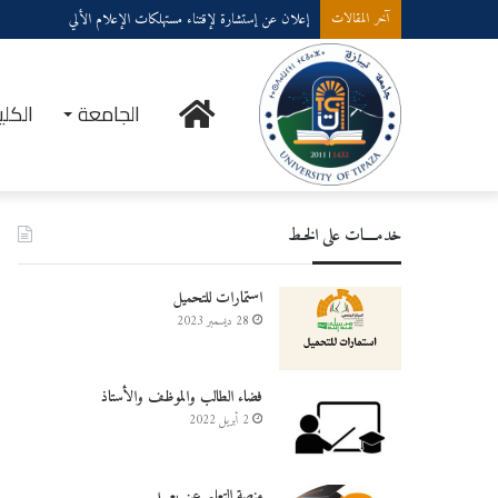
إعلان عن إستشارة لإقتناء مستهلكات الإعلام الألي
آخر المقالات
الرئيسية
الجامعة
الكلي
خدمــــات على الخـط
استمارات للتحميل
28 ديسمبر 2023
فضاء الطالب والموظف والأستاذ
2 أبريل 2022
منصة التعليم عن بعـــد