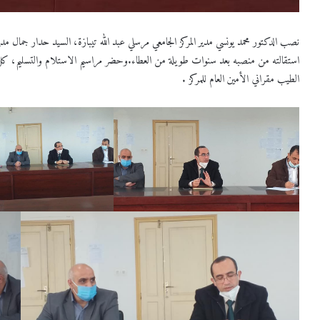
نصب الدكتور محمد يونسي مدير المركز الجامعي مرسلي عبد الله تيبازة، السيد حدار جمال مد
استقالته من منصبه بعد سنوات طويلة من العطاء.وحضر مراسيم الاستلام والتسليم، كل من ن
الطيب مقراني الأمين العام للمركز .