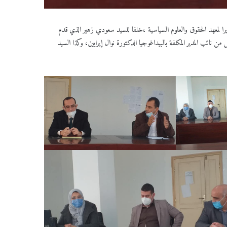
يرا لمعهد الحقوق والعلوم السياسية ،خلفا للسيد سعودي زهير الذي قدم
ائب المدير المكلفة بالبيداغوجيا الدكتورة نوال إيرايين، وكذا السيد