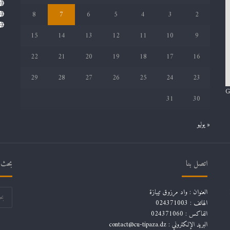
8
7
6
5
4
3
2
15
14
13
12
11
10
9
22
21
20
19
18
17
16
29
28
27
26
25
24
23
G
31
30
« يوليو
اتصل بنا
بحث ف
العنوان : واد مرزوق تيبازة
الهاتف : 024371003
الفاكس : 024371060
البريد الإلكتروني :
contact@cu-tipaza.dz