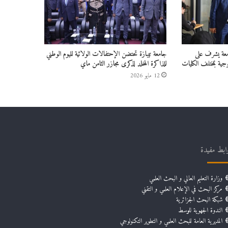
امعة يشرف على
جامعة تيبازة تحتضن الإحتفالات الولائية لليوم الوطني
جية بمختلف الكليات
للذاكرة المخلد لذكرى مجازر الثامن ماي
12 مايو 2026
ابط مفيدة
وزارة التعليم العالي و البحث العلمي
مركز البحث في الإعلام العلمي و التقني
شبكة البحث الجزائرية
الندوة الجهوية للوسط
المديرية العامة للبحث العلمي و التطوير التكنولوجي