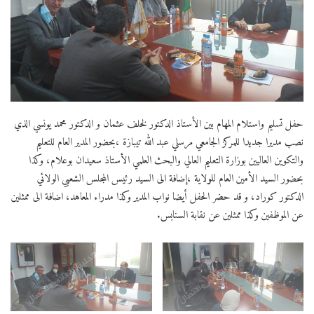
حفل تسليم واستلام المهام بين الأستاذ الدكتور لخلف عثمان و الدكتور محمد يونسي الذي
نصب مديرا جديدا للمركز الجامعي مرسلي عبد الله تيبازة ،بحضور المدير العام للتعليم
والتكوين العاليين بوزارة التعليم العالي والبحث العلمي الأستاذ سعيدان بوعلام، وكذا
بحضور السيد الأمين العام للولاية ،إضافة الى السيد رئيس المجلس الشعبي الولائي
الدكتور كوراد، و قد حضر الحفل أيضا نواب المدير وكذا مدراء المعاهد، اضافة الى ممثلين
عن الموظفين وكذا ممثلين عن نقابة السنابس.