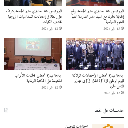
البروفيسور محمد حديدي مدير الجامعة يوقع
البروفيسور محمد حديدي مدير الجامعة يشرف
إتفاقية تعاون مع السيد مدير المدرسة العليا
على إنطلاق إمتحانات السداسيات الزوجية
للعلوم السياسية
بمختلف الكليات
13 مايو 2026
12 مايو 2026
جامعة تيبازة تحتضن الإحتفالات الولائية
جامعة تيبازة تحتضن فعاليات الأبواب
لليوم الوطني للذاكرة المخلد لذكرى مجازر
المفتوحة على المكتبة البرلمانية
الثامن ماي
12 مايو 2026
12 مايو 2026
خدمــــات على الخـط
استمارات للتحميل