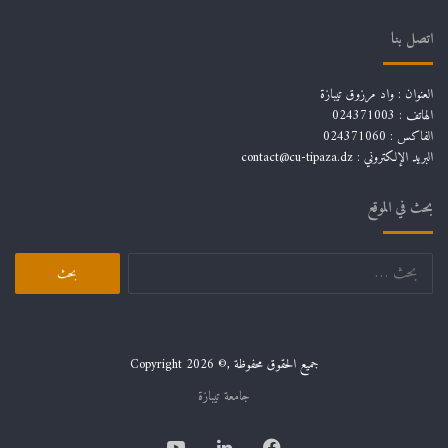
اتصل بنا
العنوان : واد مرزوق تيبازة
الهاتف : 024371003
الفاكس : 024371060
البريد الإلكتروني :
contact@cu-tipaza.dz
بحث في الموقع
البحث
عن:
جميع الحقوق محفوظة ,© Copyright 2026
جامعة تيبازة
فيسبوك
لينكدإن
يوتيوب