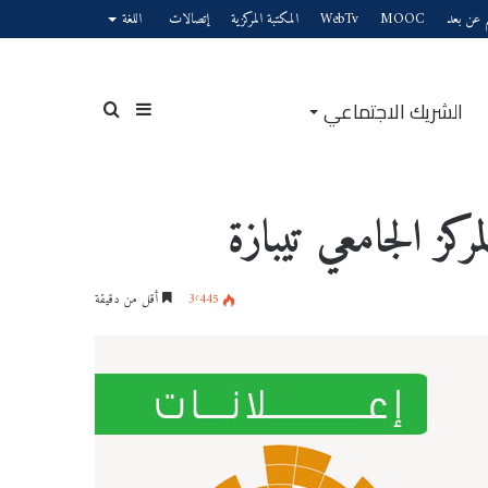
يم عن بعد
MOOC
WebTv
المكتبة المركزية
إتصالات
اللغة
الشريك الاجتماعي
إضافة
بحث
ركز الجامعي تيبازة
عمود
عن
3٬445
أقل من دقيقة
جانبي