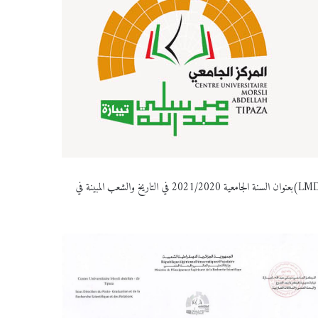
مسابقة وطنية للالتحاق بتكوين الدكتوراه(LMD)بعنوان السنة الجامعية 2021/2020 في التاريخ والشعب المبينة في