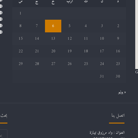
د
ن
ث
أرب
خ
ج
س
1
8
7
6
5
4
3
2
15
14
13
12
11
10
9
22
21
20
19
18
17
16
29
28
27
26
25
24
23
G
31
30
« يوليو
اتصل بنا
بحث ف
العنوان : واد مرزوق تيبازة