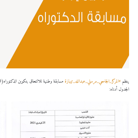
ينظم
#المركز_الجامعي_مرسلي_عبدالله_تيبازة
الجدول أدناه: