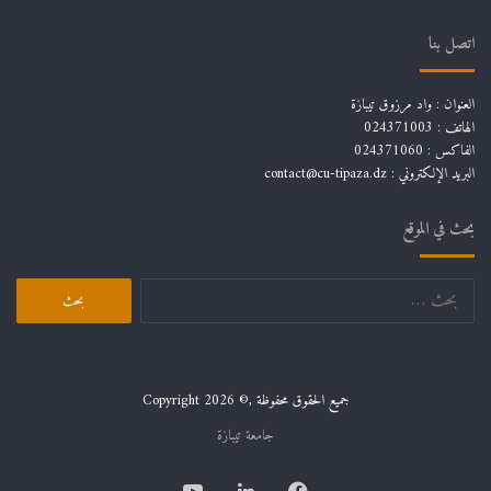
اتصل بنا
العنوان : واد مرزوق تيبازة
الهاتف : 024371003
الفاكس : 024371060
البريد الإلكتروني :
contact@cu-tipaza.dz
بحث في الموقع
البحث
عن:
جميع الحقوق محفوظة ,© Copyright 2026
جامعة تيبازة
فيسبوك
لينكدإن
يوتيوب