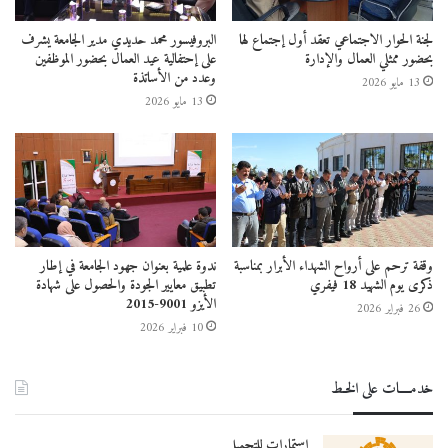
لجنة الحوار الاجتماعي تعقد أول إجتماع لها
البروفيسور محمد حديدي مدير الجامعة يشرف
بحضور ممثلي العمال والإدارة
على إحتفالية عيد العمال بحضور الموظفين
وعدد من الأساتذة
13 مايو 2026
13 مايو 2026
وقفة ترحم على أرواح الشهداء الأبرار بمناسبة
ندوة علمية بعنوان جهود الجامعة في إطار
ذكرى يوم الشهيد 18 فيفري
تطبيق معايير الجودة والحصول على شهادة
الأيزو 9001-2015
26 فبراير 2026
10 فبراير 2026
خدمــــات على الخـط
استمارات للتحميل