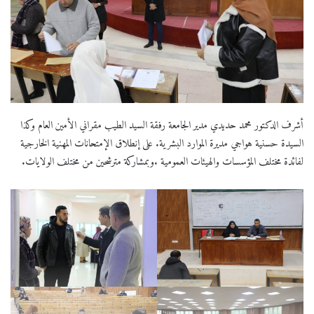
أشرف الدكتور محمد حديدي مدير الجامعة رفقة السيد الطيب مقراني الأمين العام وكذا
السيدة حسنية هواجي مديرة الموارد البشرية. على إنطلاق الإمتحانات المهنية الخارجية
لفائدة مختلف المؤسسات والهيئات العمومية .وبمشاركة مترشحين من مختلف الولايات.