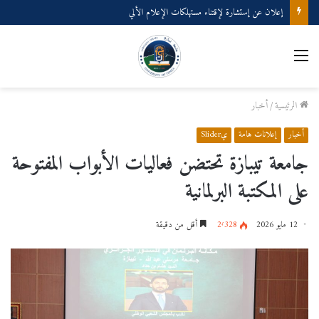
إعلان عن إستشارة لإقتناء مستهلكات الإعلام الألي
القائمة
الرئيسية
/
أخبار
أخبار
إعلانات هامة
يSlider
جامعة تيبازة تحتضن فعاليات الأبواب المفتوحة
على المكتبة البرلمانية
12 مايو 2026
2٬328
أقل من دقيقة