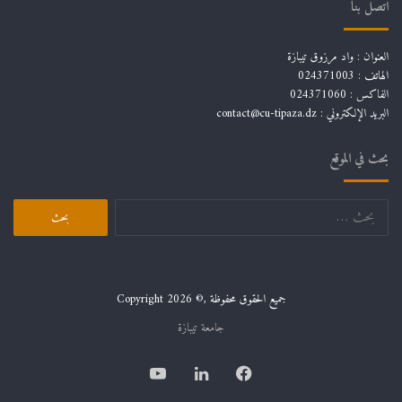
اتصل بنا
العنوان : واد مرزوق تيبازة
الهاتف : 024371003
الفاكس : 024371060
البريد الإلكتروني :
contact@cu-tipaza.dz
بحث في الموقع
البحث
عن:
جميع الحقوق محفوظة ,© Copyright 2026
جامعة تيبازة
فيسبوك
لينكدإن
يوتيوب