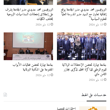
البروفيسور محمد حديدي مدير الجامعة يوقع
البروفيسور محمد حديدي مدير الجامعة يشرف
إتفاقية تعاون مع السيد مدير المدرسة العليا
على إنطلاق إمتحانات السداسيات الزوجية
للعلوم السياسية
بمختلف الكليات
13 مايو 2026
12 مايو 2026
جامعة تيبازة تحتضن الإحتفالات الولائية
جامعة تيبازة تحتضن فعاليات الأبواب
لليوم الوطني للذاكرة المخلد لذكرى مجازر
المفتوحة على المكتبة البرلمانية
الثامن ماي
12 مايو 2026
12 مايو 2026
خدمــــات على الخـط
استمارات للتحميل