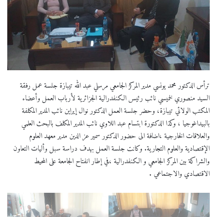
ترأس الدكتور محمد يونسي مدير المركز الجامعي مرسلي عبد الله تيبازة جلسة عمل رفقة
السيد منصوري لخميسي نائب رئيس الكنفدرالية الجزائرية لأرباب العمل وأعضاء
المكتب الولائي تيبازة، وحضر جلسة العمل الدكتور نوال إيراين نائب المدير المكلفة
بالبيداغوجيا ، وكذا الدكتورة ابتسام عبد اللاوي نائب المدير المكلف بالبحث العلمي
والعلاقات الخارجية ،اضافة الى حضور الدكتور سمير عز الدين مدير معهد العلوم
الإقتصادية والعلوم التجارية. وكانت جلسة العمل بهدف دراسة سبل وأليات التعاون
والشراكة بين المركز الجامعي و الكنفدرالية ،في إطار انفتاح الجامعة على المحيط
الاقتصادي والاجتماعي .