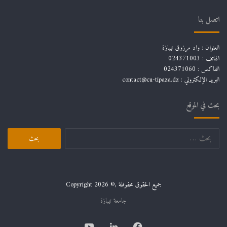
اتصل بنا
العنوان : واد مرزوق تيبازة
الهاتف : 024371003
الفاكس : 024371060
البريد الإلكتروني :
contact@cu-tipaza.dz
بحث في الموقع
البحث
عن:
جميع الحقوق محفوظة ,© Copyright 2026
جامعة تيبازة
فيسبوك
لينكدإن
يوتيوب