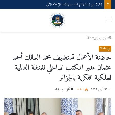
إعلان عن إستشارة لإقتناء مستهلكات الإعلام الألي
القائمة
الرئيسية
/
يSlider
يSlider
حاضنة الأعمال تستضيف محمد السالك أحمد
عثمان مدير المكتب الداخلي للمنظة العالمية
للملكية الفكرية بالجزائر
30 أبريل 2023
1٬317
أقل من دقيقة