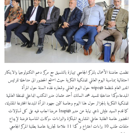
نظمت حاضنة الأعمال بالمركز الجامعي تيبازة بالتنسيق مع مركز دعم التكنولوجيا والابتكار
احتفالية بمناسبة اليوم العالمي للملكية الفكرية حيث استمع الحضور الى مداخلة للرئيس
المدير العام لمنظمة @wipo حول اليوم العالمي وشعاره لهذه السنة حول المرأة
المبدعة،وكذا مداخلة للسيد محمد السالك أحمد عثمان مدير المكتب الداخلي للمنظة العالمية
للملكية الفكرية بالجزائر حول هذا اليوم وخاصة تثمين جهود المرأة المبدعة المخترعة المقاولة،
كما قدم السيد عايش ناجي نيابة عن مدير @Inapi عرضا اجاب فيه على كل تساؤلات
الحضور خاصة الطلبة حاملي المشاريع المبتكرة والبراءات .وكانت المناسبة فرضة لإيداع
ملفات طلب 10 براءات اختراع و كذا 11 علامة تجارية خاصة بطلبة المركز الجامعي