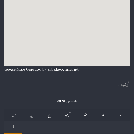
Google Maps Generator by
embedgooglemap.net
أرشيف
أغسطس 2026
د
ن
ث
أرب
خ
ج
س
1