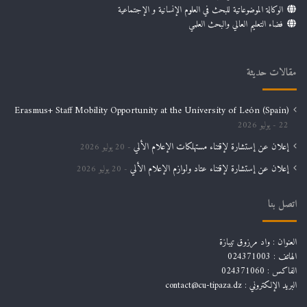
الوكالة الموضوعاتية للبحث في العلوم الإنسانية و الإجتماعية
فضاء التعليم العالي والبحث العلمي
مقالات حديثة
Erasmus+ Staff Mobility Opportunity at the University of León (Spain)
22 يوليو 2026
إعلان عن إستشارة لإقتناء مستهلكات الإعلام الألي
20 يوليو 2026
إعلان عن إستشارة لإقتناء عتاد ولوازم الإعلام الألي
20 يوليو 2026
اتصل بنا
العنوان : واد مرزوق تيبازة
الهاتف : 024371003
الفاكس : 024371060
البريد الإلكتروني :
contact@cu-tipaza.dz