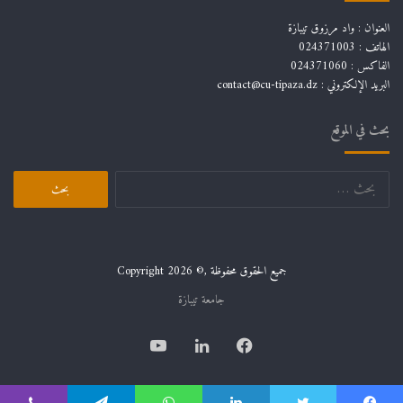
العنوان : واد مرزوق تيبازة
الهاتف : 024371003
الفاكس : 024371060
البريد الإلكتروني :
contact@cu-tipaza.dz
بحث في الموقع
البحث
عن:
جميع الحقوق محفوظة ,© Copyright 2026
جامعة تيبازة
فيسبوك
لينكدإن
يوتيوب