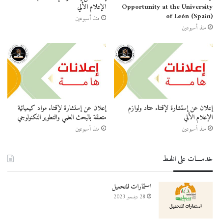
Opportunity at the University
الإعلام الألي
of León (Spain)
منذ أسبوعين
منذ أسبوعين
إعلان عن إستشارة لإقتناء عتاد ولوازم
إعلان عن إستشارة لإقتناء مواد كيميائية
الإعلام الألي
متعلقة بالبحث العلمي والتطوير التكنولوجي
منذ أسبوعين
منذ أسبوعين
خدمــــات على الخـط
استمارات للتحميل
28 ديسمبر 2023