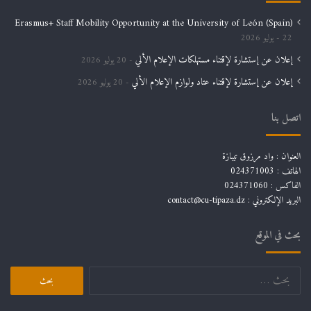
Erasmus+ Staff Mobility Opportunity at the University of León (Spain)
22 يوليو 2026
إعلان عن إستشارة لإقتناء مستهلكات الإعلام الألي
20 يوليو 2026
إعلان عن إستشارة لإقتناء عتاد ولوازم الإعلام الألي
20 يوليو 2026
اتصل بنا
العنوان : واد مرزوق تيبازة
الهاتف : 024371003
الفاكس : 024371060
البريد الإلكتروني :
contact@cu-tipaza.dz
بحث في الموقع
البحث
عن: