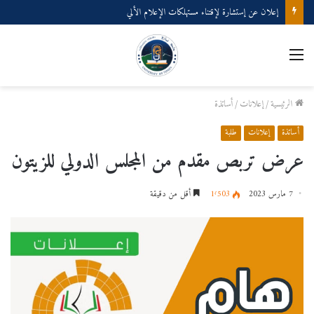
إعلان عن إستشارة لإقتناء مستهلكات الإعلام الألي
القائمة
الرئيسية
/
إعلانات
/
أساتذة
أساتذة
إعلانات
طلبة
عرض تربص مقدم من المجلس الدولي للزيتون
7 مارس 2023
1٬503
أقل من دقيقة