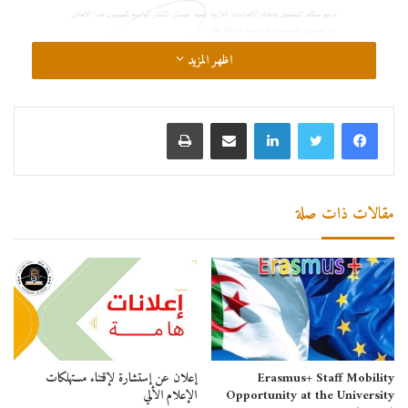
اظهر المزيد
لينكدإن
مشاركة عبر البريد
طباعة
مقالات ذات صلة
الزيتون
المركز الجامعي تيبازة
المركز الجامعي مرسلي عبد الله تيبازة
تربص قصير
تيبازة
ليسانس
ماستر
Erasmus+ Staff Mobility
إعلان عن إستشارة لإقتناء مستهلكات
Opportunity at the University
الإعلام الألي