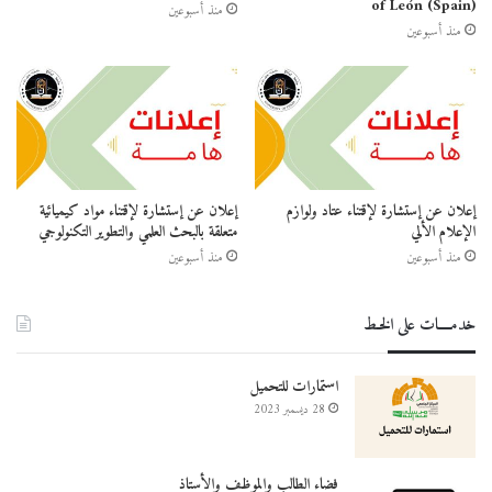
of León (Spain)
منذ أسبوعين
منذ أسبوعين
إعلان عن إستشارة لإقتناء عتاد ولوازم
إعلان عن إستشارة لإقتناء مواد كيميائية
الإعلام الألي
متعلقة بالبحث العلمي والتطوير التكنولوجي
منذ أسبوعين
منذ أسبوعين
خدمــــات على الخـط
استمارات للتحميل
28 ديسمبر 2023
فضاء الطالب والموظف والأستاذ