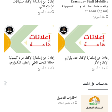
Erasmus+ Staff Mobility
إعلان عن إستشارة لإقتناء مستهلكات
Opportunity at the University
الإعلام الألي
of León (Spain)
منذ 3 أسابيع
منذ أسبوعين
إعلان عن إستشارة لإقتناء عتاد ولوازم
إعلان عن إستشارة لإقتناء مواد كيميائية
الإعلام الألي
متعلقة بالبحث العلمي والتطوير التكنولوجي
منذ 3 أسابيع
منذ 3 أسابيع
خدمــــات على الخـط
استمارات للتحميل
28 ديسمبر 2023