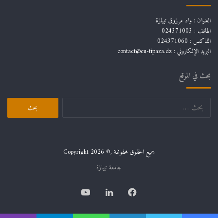
العنوان : واد مرزوق تيبازة
الهاتف : 024371003
الفاكس : 024371060
البريد الإلكتروني :
contact@cu-tipaza.dz
بحث في الموقع
البحث
عن:
جميع الحقوق محفوظة ,© Copyright 2026
جامعة تيبازة
فيسبوك
لينكدإن
يوتيوب