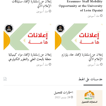
Erasmus+ Staff Mobility
إعلان عن إستشارة لإقتناء مستهلكات
Opportunity at the University
الإعلام الألي
of León (Spain)
منذ أسبوعين
منذ أسبوعين
إعلان عن إستشارة لإقتناء عتاد ولوازم
إعلان عن إستشارة لإقتناء مواد كيميائية
الإعلام الألي
متعلقة بالبحث العلمي والتطوير التكنولوجي
منذ أسبوعين
منذ أسبوعين
خدمــــات على الخـط
استمارات للتحميل
28 ديسمبر 2023