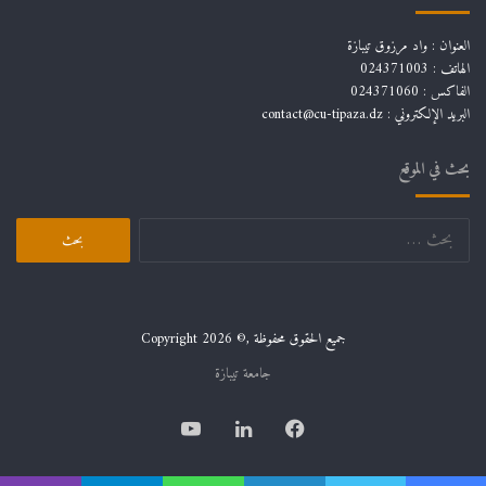
العنوان : واد مرزوق تيبازة
الهاتف : 024371003
الفاكس : 024371060
البريد الإلكتروني :
contact@cu-tipaza.dz
بحث في الموقع
البحث
عن:
جميع الحقوق محفوظة ,© Copyright 2026
جامعة تيبازة
فيسبوك
لينكدإن
يوتيوب