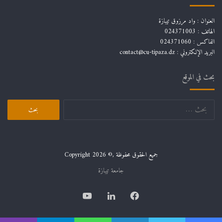
العنوان : واد مرزوق تيبازة
الهاتف : 024371003
الفاكس : 024371060
البريد الإلكتروني :
contact@cu-tipaza.dz
بحث في الموقع
البحث
عن:
جميع الحقوق محفوظة ,© Copyright 2026
جامعة تيبازة
فيسبوك
لينكدإن
يوتيوب