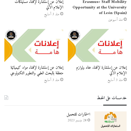
Erasmus+ Staff Mobility
إعلان عن إستشارة لإقتناء مستهلكات
Opportunity at the University
الإعلام الألي
of León (Spain)
منذ 3 أسابيع
منذ أسبوعين
إعلان عن إستشارة لإقتناء عتاد ولوازم
إعلان عن إستشارة لإقتناء مواد كيميائية
الإعلام الألي
متعلقة بالبحث العلمي والتطوير التكنولوجي
منذ 3 أسابيع
منذ 3 أسابيع
خدمــــات على الخـط
استمارات للتحميل
28 ديسمبر 2023