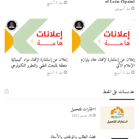
of León (Spain)
منذ 3 أسابيع
منذ أسبوعين
إعلان عن إستشارة لإقتناء عتاد ولوازم
إعلان عن إستشارة لإقتناء مواد كيميائية
الإعلام الألي
متعلقة بالبحث العلمي والتطوير التكنولوجي
منذ 3 أسابيع
منذ 3 أسابيع
خدمــــات على الخـط
استمارات للتحميل
28 ديسمبر 2023
فضاء الطالب والموظف والأستاذ