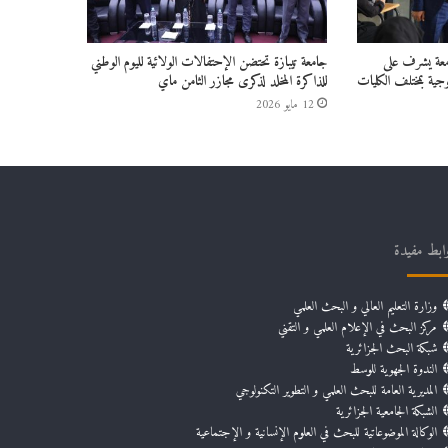
امعة يشرف على
جامعة تيبازة تحتضن الإحتفالات الولائية لليوم الوطني
جية بمختلف الكليات
للذاكرة المخلد لذكرى مجازر الثامن ماي
12 مايو 2026
ابط مفيدة
وزارة التعليم العالي و البحث العلمي
مركز البحث في الإعلام العلمي و التقني
شبكة البحث الجزائرية
الندوة الجهوية للوسط
المديرية العامة للبحث العلمي و التطوير التكنولوجي
الشبكة الجامعية الجزائرية
الوكالة الموضوعاتية للبحث في العلوم الإنسانية و الإجتماعية