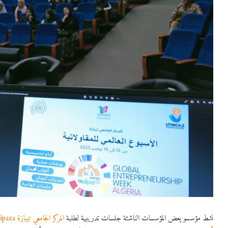
نشط مؤسسو يعض المؤسسات الناشئة جلسات تدريبية لطلبة
المركز الجامعي تيبازة University Center of Tipaza