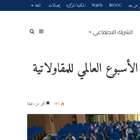
يم عن بعد
MOOC
WebTv
المكتبة المركزية
إتصالات
اللغة
الشريك الاجتماعي
إضافة
بحث
سبوع العالمي للمقاولاتية
عمود
عن
681
أقل من دقيقة
جانبي