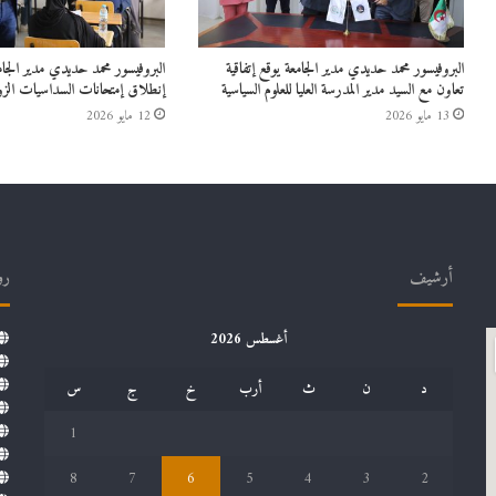
البروفيسور محمد حديدي مدير الجامعة يوقع إتفاقية
البروفيسور محمد حديدي مدير الج
تعاون مع السيد مدير المدرسة العليا للعلوم السياسية
إنطلاق إمتحانات السداسيات الزو
13 مايو 2026
12 مايو 2026
أرشيف
رو
أغسطس 2026
د
ن
ث
أرب
خ
ج
س
1
8
7
6
5
4
3
2