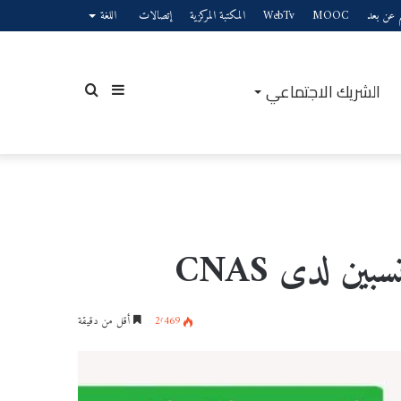
يم عن بعد
MOOC
WebTv
المكتبة المركزية
إتصالات
اللغة
الشريك الاجتماعي
إضافة
بحث
عمود
عن
ين لدى CNAS‏
2٬469
أقل من دقيقة
جانبي