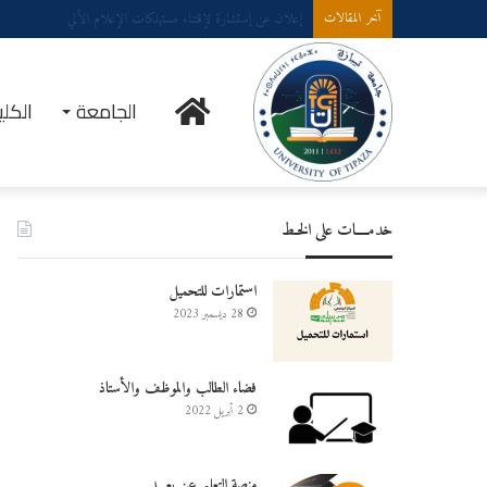
إعلان عن إستشارة لإقتناء عتاد ولوازم الإعلام الألي
آخر المقالات
الرئيسية
الجامعة
الكلي
خدمــــات على الخـط
استمارات للتحميل
28 ديسمبر 2023
فضاء الطالب والموظف والأستاذ
2 أبريل 2022
منصة التعليم عن بعـــد