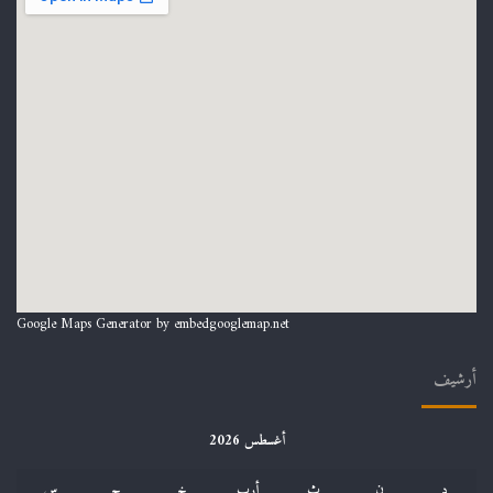
Google Maps Generator by
embedgooglemap.net
أرشيف
أغسطس 2026
د
ن
ث
أرب
خ
ج
س