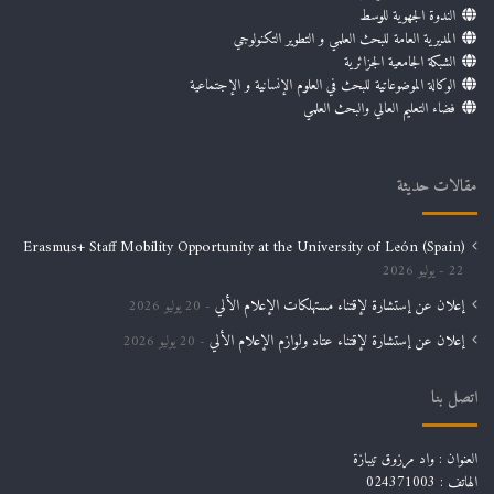
الندوة الجهوية للوسط
المديرية العامة للبحث العلمي و التطوير التكنولوجي
الشبكة الجامعية الجزائرية
الوكالة الموضوعاتية للبحث في العلوم الإنسانية و الإجتماعية
فضاء التعليم العالي والبحث العلمي
مقالات حديثة
Erasmus+ Staff Mobility Opportunity at the University of León (Spain)
22 يوليو 2026
إعلان عن إستشارة لإقتناء مستهلكات الإعلام الألي
20 يوليو 2026
إعلان عن إستشارة لإقتناء عتاد ولوازم الإعلام الألي
20 يوليو 2026
اتصل بنا
العنوان : واد مرزوق تيبازة
الهاتف : 024371003