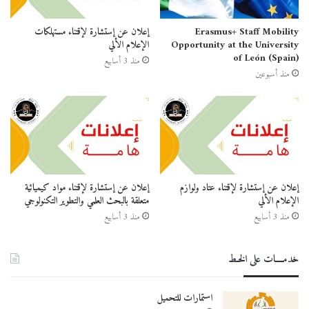
Erasmus+ Staff Mobility
إعلان عن إستشارة لإقتناء مستهلكات
Opportunity at the University
الإعلام الألي
of León (Spain)
منذ 3 أسابيع
منذ أسبوعين
إعلان عن إستشارة لإقتناء عتاد ولوازم
إعلان عن إستشارة لإقتناء مواد كيميائية
الإعلام الألي
متعلقة بالبحث العلمي والتطوير التكنولوجي
منذ 3 أسابيع
منذ 3 أسابيع
خدمــــات على الخـط
استمارات للتحميل