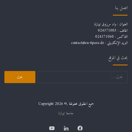
اتصل بنا
العنوان : واد مرزوق تيبازة
الهاتف : 024371003
الفاكس : 024371060
البريد الإلكتروني :
contact@cu-tipaza.dz
بحث في الموقع
البحث
عن:
جميع الحقوق محفوظة ,© Copyright 2026
جامعة تيبازة
فيسبوك
لينكدإن
يوتيوب