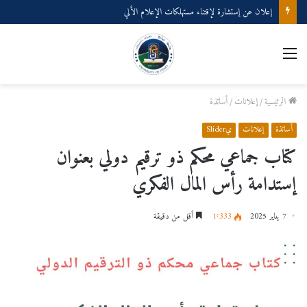
إعلان عن إستشارة لإقتناء مستهلكات الإعلام الألي
القائمة
الرئيسية
/
إعلانات
/
أساتذة
أساتذة
إعلانات
يSlider
كتاب جماعي محكم ذو ترقيم دولي بعنوان
إستدامة رأس المال الفكري
7 يناير 2025
1٬333
أقل من دقيقة