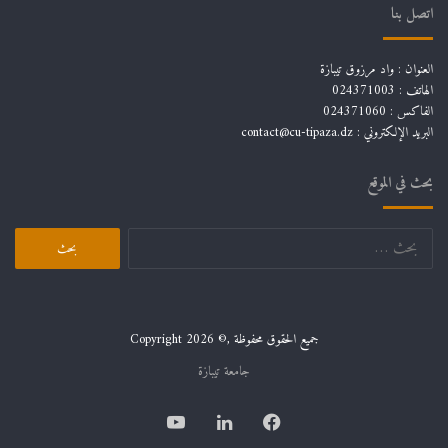
اتصل بنا
العنوان : واد مرزوق تيبازة
الهاتف : 024371003
الفاكس : 024371060
البريد الإلكتروني :
contact@cu-tipaza.dz
بحث في الموقع
البحث
عن:
جميع الحقوق محفوظة ,© Copyright 2026
جامعة تيبازة
فيسبوك
لينكدإن
يوتيوب