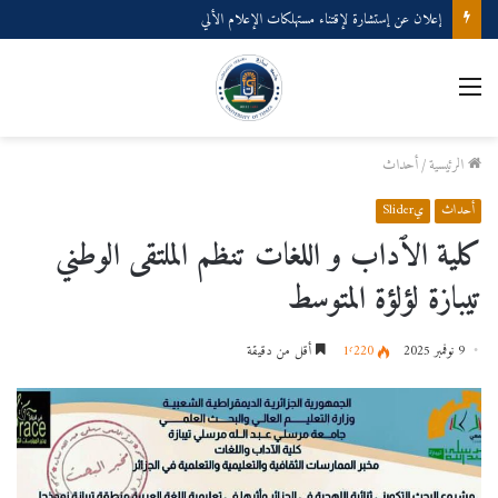
إعلان عن إستشارة لإقتناء مستهلكات الإعلام الألي
القائمة
الرئيسية
/
أحداث
أحداث
يSlider
كلية الٱداب و اللغات تنظم الملتقى الوطني
تيبازة لؤلؤة المتوسط
9 نوفمبر 2025
1٬220
أقل من دقيقة