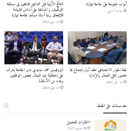
أبواب مفتوحة على جامعة تيبازة
النتائج الأولية قبل التدقيق للناجحين في مسابقة
التوظيف و المسابقة على أساس الشهادة
منذ 4 أسابيع
للإلتحاق برتبة أستاذ مساعد بجامعة تيبازة
24 مايو 2026
لجنة الحوار الاجتماعي تعقد أول إجتماع لها
البروفيسور محمد حديدي مدير الجامعة يشرف
بحضور ممثلي العمال والإدارة
على إحتفالية عيد العمال بحضور الموظفين
وعدد من الأساتذة
13 مايو 2026
13 مايو 2026
خدمــــات على الخـط
استمارات للتحميل
28 ديسمبر 2023