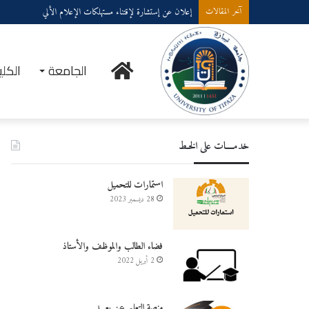
إعلان عن إستشارة لإقتناء عتاد ولوازم الإعلام الألي
آخر المقالات
الرئيسية
الجامعة
الكلي
خدمــــات على الخـط
استمارات للتحميل
28 ديسمبر 2023
فضاء الطالب والموظف والأستاذ
2 أبريل 2022
منصة التعليم عن بعـــد