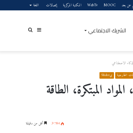
يم عن بعد
MOOC
WebTv
المكتبة المركزية
إتصالات
اللغة
الشريك الاجتماعي
إضافة
بحث
الذكاء الاصطناعي
عمود
عن
اقات الخارجية
يSlider
لمواد المبتكرة، الطاقة
جانبي
3٬784
أقل من دقيقة