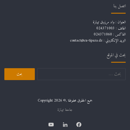
اتصل بنا
العنوان : واد مرزوق تيبازة
الهاتف : 024371003
الفاكس : 024371060
البريد الإلكتروني :
contact@cu-tipaza.dz
بحث في الموقع
البحث
عن:
جميع الحقوق محفوظة ,© Copyright 2026
جامعة تيبازة
فيسبوك
لينكدإن
يوتيوب