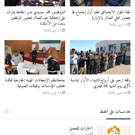
لجنة الحوار الاجتماعي تعقد أول إجتماع لها
البروفيسور محمد حديدي مدير الجامعة يشرف
بحضور ممثلي العمال والإدارة
على إحتفالية عيد العمال بحضور الموظفين
وعدد من الأساتذة
13 مايو 2026
13 مايو 2026
وقفة ترحم على أرواح الشهداء الأبرار بمناسبة
جامعةتنظم الإمتحانات المهنية الخارجية لفائدة
ذكرى يوم الشهيد 18 فيفري
مختلف المؤسسات والهيئات العمومية
26 فبراير 2026
14 فبراير 2026
خدمــــات على الخـط
استمارات للتحميل
28 ديسمبر 2023