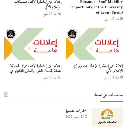
Erasmus+ Staff Mobility
إعلان عن إستشارة لإقتناء مستهلكات
Opportunity at the University
الإعلام الألي
of León (Spain)
منذ 3 أسابيع
منذ أسبوعين
إعلان عن إستشارة لإقتناء عتاد ولوازم
إعلان عن إستشارة لإقتناء مواد كيميائية
الإعلام الألي
متعلقة بالبحث العلمي والتطوير التكنولوجي
منذ 3 أسابيع
منذ 3 أسابيع
خدمــــات على الخـط
استمارات للتحميل
28 ديسمبر 2023