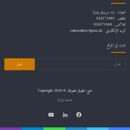
العنوان : واد مرزوق تيبازة
الهاتف : 024371003
الفاكس : 024371060
البريد الإلكتروني :
contact@cu-tipaza.dz
بحث في الموقع
البحث
عن:
جميع الحقوق محفوظة ,© Copyright 2026
جامعة تيبازة
فيسبوك
لينكدإن
يوتيوب